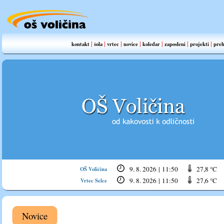
|
|
|
|
|
|
|
kontakt
šola
vrtec
novice
koledar
zaposleni
projekti
preh
9. 8. 2026
|
11:50
27,8 °C
OŠ Voličina
9. 8. 2026
|
11:50
27,6 °C
Vrtec Selce
Novice