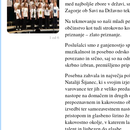
med najboljše zbore v državi, s
Zagorje ob Savi na Državno te
Na tekmovanju so naši mladi pe
občinstvo kot tudi strokovno kom
priznanje – zlato priznanje.
1 od 6
Poslušalci smo z ganjenostjo sp
muzikalnost in posebno odrsko e
povezano in srčno, saj so na odr
skrbno izbran, premišljeno prip
Posebna zahvala in največja po
Nataliji Šijanec, ki s svojim i
varovance ter jih z veliko preda
nastope na domačem in drugih o
prepoznavnem in kakovostno o
izvedbi ter samozavestnem nast
pristopom in glasbeno širino že
kakovostno okolje, v katerem la
talent in ljubezen do glasbe.