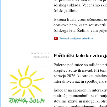
šolskega sklada. Večer smo skle
šolski jedilnici.
Iskrena hvala vsem učencem, uč
obiskovalcem, ki ste soustvaril
šolskega leta. Želimo vam prije
Posnetek zaključne prireditve
24. 6. 2026, 18:17
Počitniški koledar zdravj
Regina Dobaja
Poletne počitnice so odlična pri
krepitev zdravih navad. Pri tem
zdravja 2026, ki otroke, mlados
interaktiven način spodbuja k 
Koledar na zabaven in interakti
področij, pomembnih za ohranja
številne izzive in naloge, ki ot
zdravemu prehranjevanju, skrbi