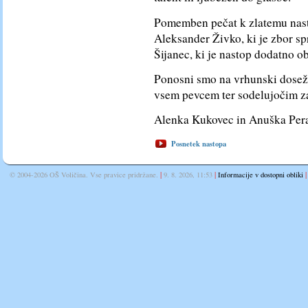
Pomemben pečat k zlatemu nasto
Aleksander Živko, ki je zbor sp
Šijanec, ki je nastop dodatno ob
Ponosni smo na vrhunski doseže
vsem pevcem ter sodelujočim za
Alenka Kukovec in Anuška Per
Posnetek nastopa
|
|
|
© 2004-2026 OŠ Voličina. Vse pravice pridržane.
9. 8. 2026, 11:53
Informacije v dostopni obliki