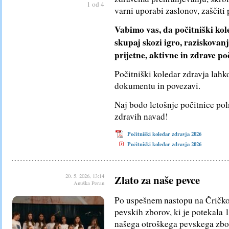
1 od 4
varni uporabi zaslonov, zaščit
Vabimo vas, da počitniški kole
skupaj skozi igro, raziskovan
prijetne, aktivne in zdrave poč
Počitniški koledar zdravja lahk
dokumentu in povezavi.
Naj bodo letošnje počitnice pol
zdravih navad!
Počitniški koledar zdravja 2026
Počitniški koledar zdravja 2026
20. 5. 2026, 13:14
Zlato za naše pevce
Anuška Peran
Po uspešnem nastopu na Čričkov
pevskih zborov, ki je potekala 1
našega otroškega pevskega zbora