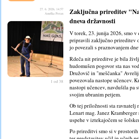
27. 6. 2026, 14:57
Zaključna prireditev "Na
Anuška Peran
dneva državnosti
V torek, 23. junija 2026, smo v
pripravili zaključno prireditev
jo povezali s praznovanjem dne
Rdeča nit prireditve je bila živl
hudomušen pogovor sta nas vodi
Družovič in "meščanka" Avrelij
povezovala nastope učencev. Ku
1 od 38
nastopi učencev, navdušila pa st
svojim ubranim petjem.
Ob tej priložnosti sta ravnatel
Lenart mag. Janez Kramberger n
uspehe v iztekajočem se šolske
Po prireditvi smo si v prostorih
ter predstavitev učil in učnih p