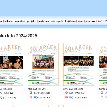
|
|
|
|
|
|
|
|
|
|
ce
koledar
zaposleni
projekti
prehrana
naši uspehi
knjižnica
šport
povezave
RaP
IP
sko leto 2024/2025
025 (št. 267)
maj 2025 (št. 266)
april 2025 (št. 265)
marec 2
LQ
LQ
LQ
L
(4.309 KB)
(4.083 KB)
(4.003 KB)
HQ
HQ
HQ
H
(22.743 KB)
(20.889 KB)
(17.344 KB)