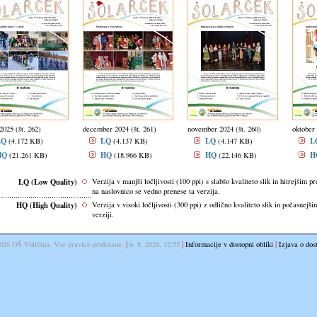
2025 (št. 262)
december 2024 (št. 261)
november 2024 (št. 260)
oktober 
LQ
LQ
LQ
L
(4.172 KB)
(4.137 KB)
(4.147 KB)
HQ
HQ
HQ
H
(21.261 KB)
(18.966 KB)
(22.146 KB)
LQ (Low Quality)
Verzija v manjši ločljivosti (100 ppi) s slabšo kvaliteto slik in hitrejšim p
na naslovnico se vedno prenese ta verzija.
HQ (High Quality)
Verzija v visoki ločljivosti (300 ppi) z odlično kvaliteto slik in počasnejš
verziji.
|
|
|
026 OŠ Voličina. Vse pravice pridržane.
6. 8. 2026, 12:55
Informacije v dostopni obliki
Izjava o dos