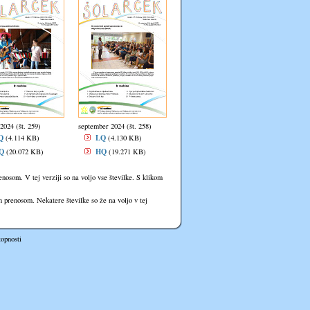
2024 (št. 259)
september 2024 (št. 258)
Q
LQ
(4.114 KB)
(4.130 KB)
Q
HQ
(20.072 KB)
(19.271 KB)
renosom. V tej verziji so na voljo vse številke. S klikom
im prenosom. Nekatere številke so že na voljo v tej
topnosti