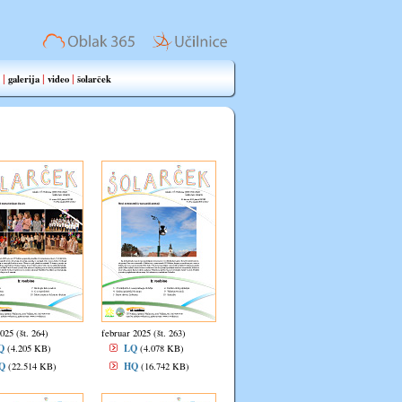
|
|
|
galerija
video
šolarček
025 (št. 264)
februar 2025 (št. 263)
Q
LQ
(4.205 KB)
(4.078 KB)
Q
HQ
(22.514 KB)
(16.742 KB)