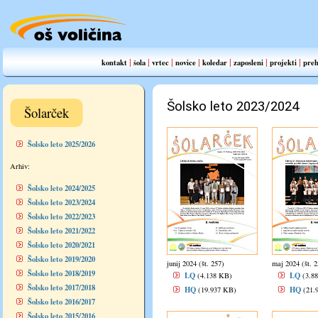
|
|
|
|
|
|
|
kontakt
šola
vrtec
novice
koledar
zaposleni
projekti
preh
Šolsko leto 2023/2024
Šolarček
Šolsko leto 2025/2026
Arhiv:
Šolsko leto 2024/2025
Šolsko leto 2023/2024
Šolsko leto 2022/2023
Šolsko leto 2021/2022
Šolsko leto 2020/2021
Šolsko leto 2019/2020
junij 2024 (št. 257)
maj 2024 (št. 2
Šolsko leto 2018/2019
LQ
LQ
(4.138 KB)
(3.8
Šolsko leto 2017/2018
HQ
HQ
(19.937 KB)
(21.
Šolsko leto 2016/2017
Šolsko leto 2015/2016