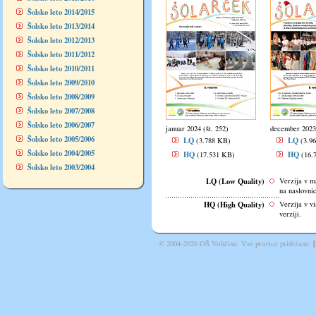
Šolsko leto 2014/2015
Šolsko leto 2013/2014
Šolsko leto 2012/2013
Šolsko leto 2011/2012
Šolsko leto 2010/2011
Šolsko leto 2009/2010
Šolsko leto 2008/2009
Šolsko leto 2007/2008
Šolsko leto 2006/2007
januar 2024 (št. 252)
december 2023 
Šolsko leto 2005/2006
LQ
LQ
(3.788 KB)
(3.9
Šolsko leto 2004/2005
HQ
HQ
(17.531 KB)
(16.
Šolsko leto 2003/2004
LQ (Low Quality)
Verzija v ma
na naslovnic
HQ (High Quality)
Verzija v vi
verziji.
|
© 2004-2026 OŠ Voličina. Vse pravice pridržane.